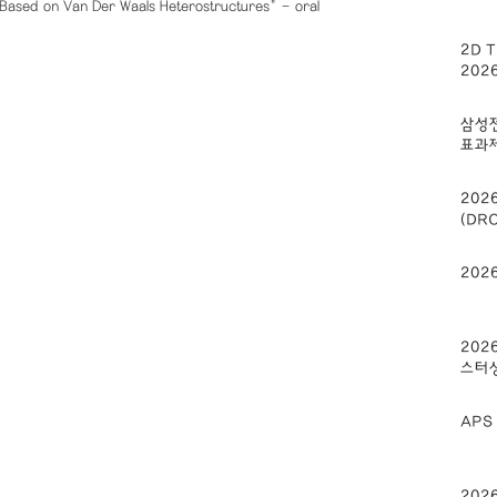
s Based on Van Der Waals Heterostructures" - oral
2D T
202
삼성전
표과
2026
(DR
2026
202
스터
APS 
202