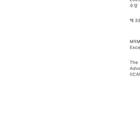
수상
제 
MRM2
Exce
The 
Adva
(IC