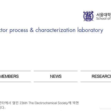
r process & characterization laboratory
MEMBERS
NEWS
RESEARC
타에서 열린 236th The Electrochemical Society에 박현
다.