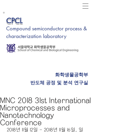
CPCL
Compound semiconductor process &
characterization laboratory
화학생물공학부
반도체 공정 및 분석 연구실
MNC 2018 31st International
Microprocesses and
Nanotechnology
Conference
 2018년 11월 12일 - 2018년 11월 16일, 일