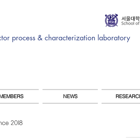
r process & characterization laboratory
MEMBERS
NEWS
RESEARC
nce 2018