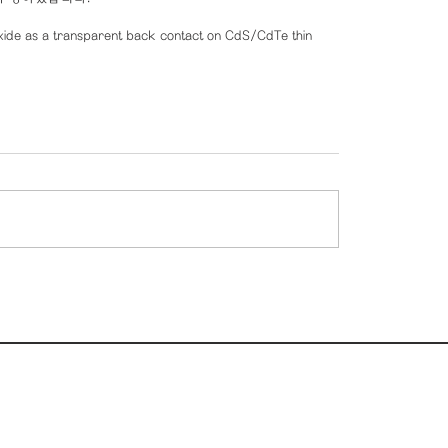
ide as a transparent back contact on CdS/CdTe thin 
2 동 1015 호
ngineering,