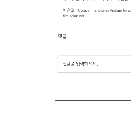
변은교 : Copper nanowires/Indium tin ox
film solar cell
댓글
댓글을 입력하세요.
(08826) 서울특별시 관악구 관악로 1, 30
Tel. 02-880-1513
#1015, Second Engineering Building,
School of Chemical and Biological E