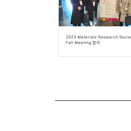
2023 Materials Research Socie
Fall Meeting 참석
(08826) 서울특별시 관악구 관악로 1, 30
Tel. 02-880-1513
#1015, Second Engineering Building,
School of Chemical and Biological E