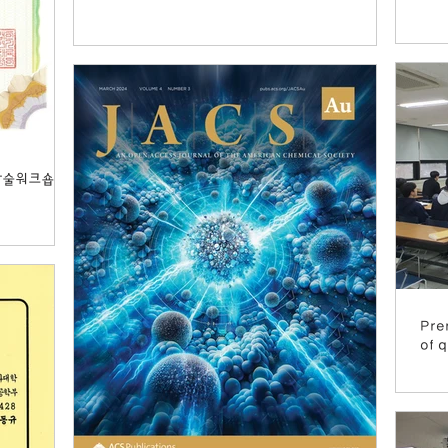
학술워크숍-우
Pre
of 