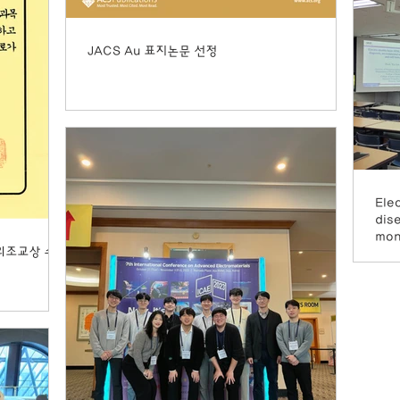
JACS Au 표지논문 선정
Ele
dis
mon
강의조교상 수상