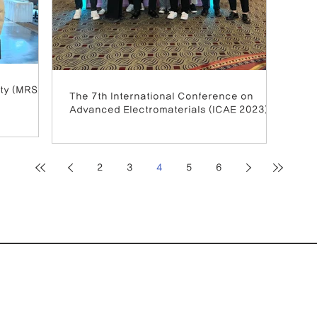
ty (MRS)
The 7th International Conference on
Advanced Electromaterials (ICAE 2023)
2
3
4
5
6
2 동 1015 호
ngineering,