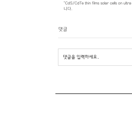
"CdS/CdTe thin films solar cells o
니다.
댓글
댓글을 입력하세요.
(08826) 서울특별시 관악구 관악로 1, 30
Tel. 02-880-1513
#1015, Second Engineering Building,
School of Chemical and Biological E
Seoul National University
Gwanak-ro, Gwanak-gu, Seoul (08