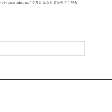
n ultra-thin glass substrate" 주제로 포스터 발표에 참가했습
2 동 1015 호
ngineering,
826)